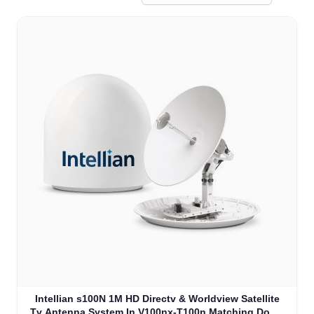
Intellian s100N 1M HD Directv & Worldview Satellite
Tv Antenna System In V100nx-T100n Matching Dome