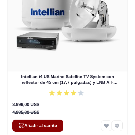
Intellian i4 US Marine Satellite TV System con
reflector de 45 cm (17,7 pulgadas) y LNB All-
Americas (B4-409AA)
Special Price
3.996,00 US$
4.995,00 US$
Añadir al carrito