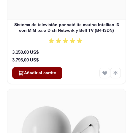
Sistema de televisión por satélite marino Intellian i3
con MIM para Dish Network y Bell TV (B4-I3DN)
Special Price
3.150,00 US$
3.795,00 US$
Añadir al carrito