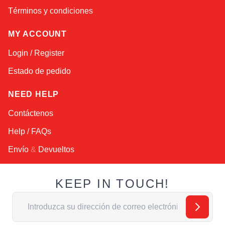
Términos y condiciones
MY ACCOUNT
Login / Register
Estado de pedido
NEED HELP
Contáctenos
Help / FAQs
Envío
&
Devueltos
KEEP IN TOUCH!
Dirección de email