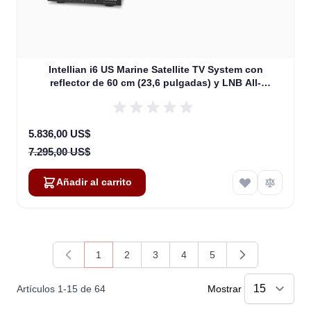
Intellian i6 US Marine Satellite TV System con
reflector de 60 cm (23,6 pulgadas) y LNB All-
Americas (B4-609AA)
Special Price
5.836,00 US$
7.295,00 US$
Añadir al carrito
1
2
3
4
5
Actualmente estás leyendo página
Página
Página
Página
Página
Artículos
1
-
15
de
64
Mostrar