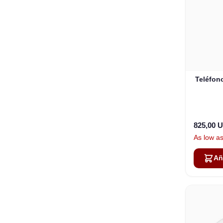
Teléfono
825,00 
As low a
Añ