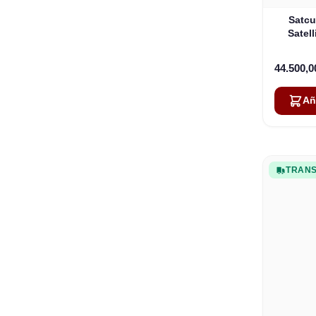
Satcu
Satell
44.500,
Añ
TRANS