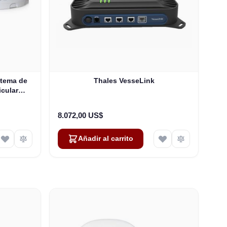
stema de
Thales VesseLink
icular
8.072,00 US$
Añadir al carrito