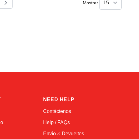
Mostrar
s leyendo página
na
Alex
Online — typically replies instantly
T
NEED HELP
Contáctenos
do
Help / FAQs
Envío
&
Devueltos