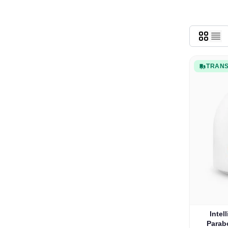
TRANS
Intel
Parab