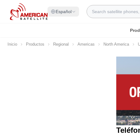
Ir al contenido
Search
Español
Prod
Inicio
Productos
Regional
Americas
North America
Teléfo