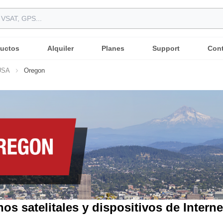
uctos
Alquiler
Planes
Support
Con
USA
Oregon
nos satelitales y dispositivos de Interne