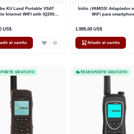
be KU Land Portable VSAT
Iridio ¡VAMOS! Adaptador e
ite Internet WIFI with IQ200
WiFi para smartpho
Modem
00 US$
1.995,00 US$
adir al carrito
Añadir al carrito
PORTE GRATUITO
TRANSPORTE GRATUITO