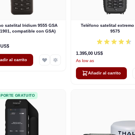
o satelital Iridium 9555 GSA
Teléfono satelital extremo
1901, compatible con GSA)
9575
0 US$
1.395,00 US$
adir al carrito
As low as
Añadir al carrito
PORTE GRATUITO