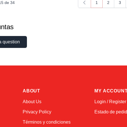
15
de
34
1
2
3
Actualmente está
Página
Pági
ntas
a question
ABOUT
MY ACCOUN
About Us
Login / Register
Privacy Policy
Estado de pedi
Términos y condiciones