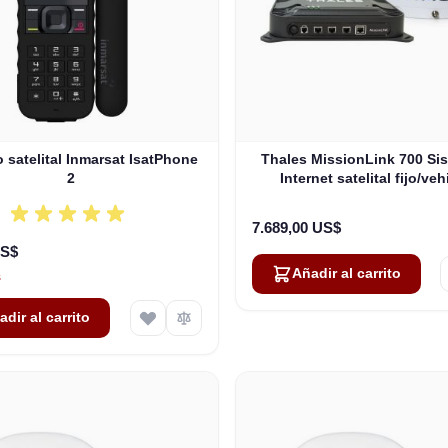
 satelital Inmarsat IsatPhone
Thales MissionLink 700 Si
2
Internet satelital fijo/veh
(MF350BV)
7.689,00 US$
US$
Añadir al carrito
s
adir al carrito