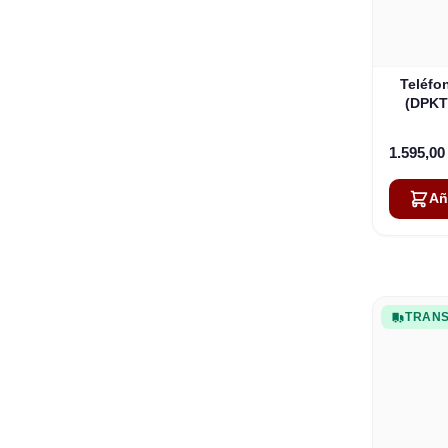
Teléfon
(DPKT
1.595,0
Añ
TRANS