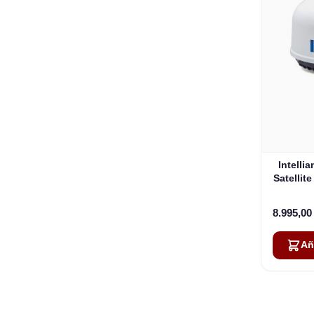
Intelli
Satellit
8.995,0
Añ