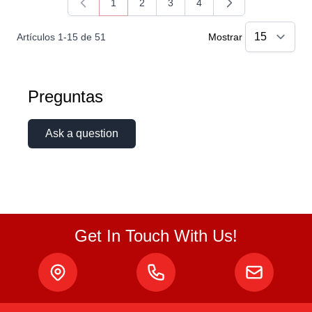
1
2
3
4
Actualmente estás leyendo página
Página
Página
Página
Artículos
1
-
15
de
51
Mostrar
Preguntas
Ask a question
Get In Touch With Us!