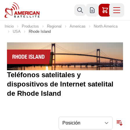
Ir al contenido
Inicio
Productos
Regional
Americas
North America
USA
Rhode Island
Teléfonos satelitales y
dispositivos de Internet satelital
de Rhode Island