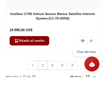
Intellian C700 Iridium Secure Marine Satellite Internet
System (C1-70-A00S)
24.995,00 US$
Añadir al carrito
Chat with Alex
1
2
3
Actualmente estás leyendo página
Página
Página
Artículos
1
-
15
de
35
Mostrar
Preguntas