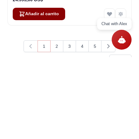
Añadir al carrito
Chat with Alex
1
2
3
4
5
Actualmente estás leyendo página
Página
Página
Página
Página
Artículos
1
-
15
de
66
Mostrar
Preguntas
Ask a question