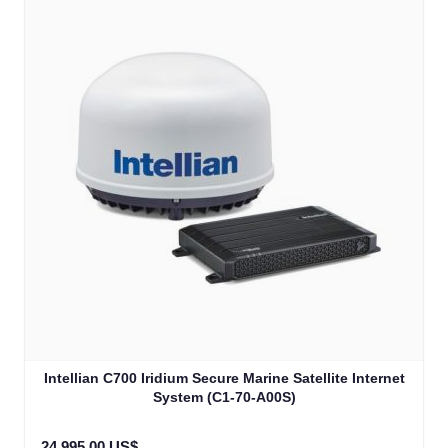
Online — typically replies instantly
Intellian C700 Iridium Secure Marine Satellite Internet
System (C1-70-A00S)
24.995,00 US$