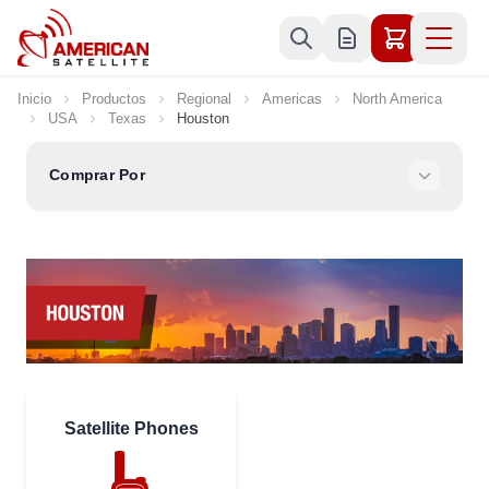
Ir al contenido
Inicio
Productos
Regional
Americas
North America
USA
Texas
Houston
Comprar Por
Satellite Phones