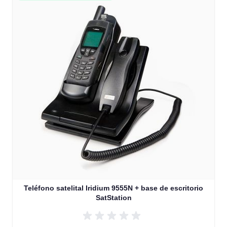
The price depends on the options chosen on the product
Teléfono satelital Iridium 9555N + base de escritorio
SatStation