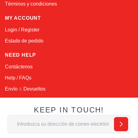
Términos y condiciones
MY ACCOUNT
Login / Register
Estado de pedido
NEED HELP
Contáctenos
Help / FAQs
Envío
&
Devueltos
KEEP IN TOUCH!
Dirección de email