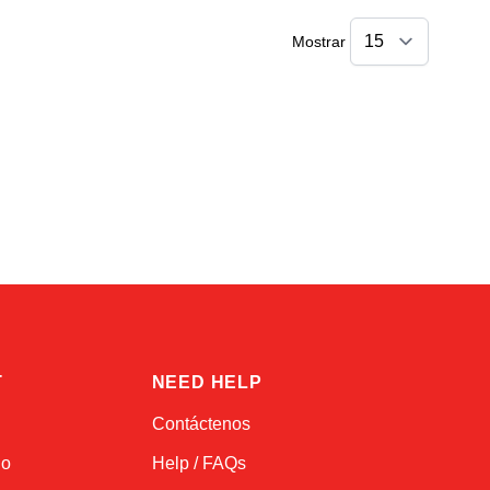
Mostrar
Alex
Online — typically replies instantly
T
NEED HELP
Contáctenos
do
Help / FAQs