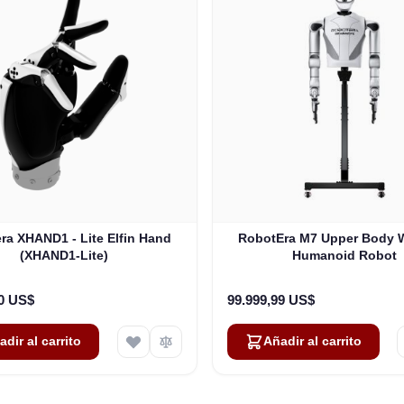
ra XHAND1 - Lite Elfin Hand
RobotEra M7 Upper Body 
(XHAND1-Lite)
Humanoid Robot
00 US$
99.999,99 US$
adir al carrito
Añadir al carrito