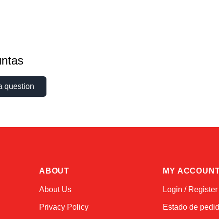
ntas
a question
ABOUT
MY ACCOUN
About Us
Login / Register
Privacy Policy
Estado de pedi