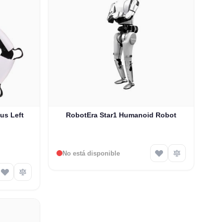
us Left
RobotEra Star1 Humanoid Robot
No está disponible