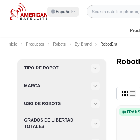
Ir al contenido
Search
Español
Prod
Inicio
Productos
Robots
By Brand
RobotEra
Robot
Skip to product list
TIPO DE ROBOT
Filter
MARCA
Filter
USO DE ROBOTS
Filter
TRANS
GRADOS DE LIBERTAD
Filter
TOTALES