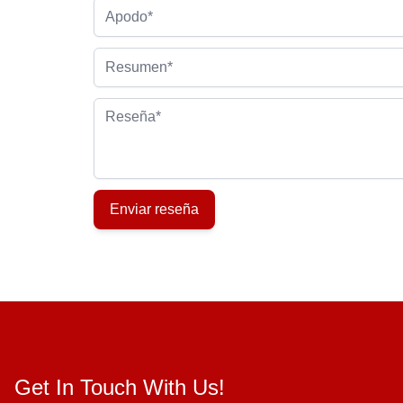
Apodo
Resumen
Reseña
Enviar reseña
Get In Touch With Us!