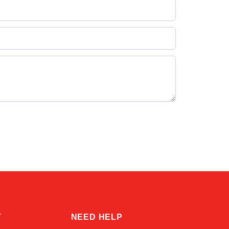
Alex
Online — typically replies instantly
T
NEED HELP