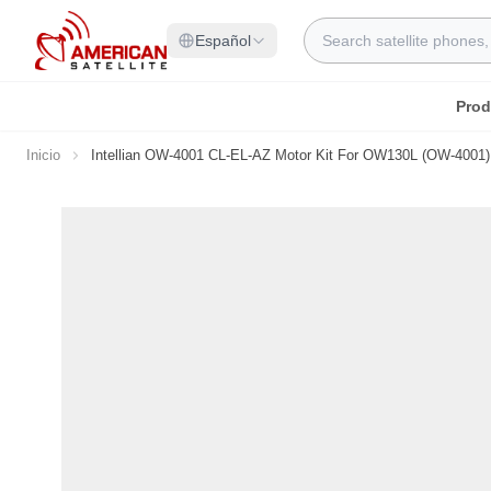
Ir al contenido
Search
Español
Prod
Inicio
Intellian OW-4001 CL-EL-AZ Motor Kit For OW130L (OW-4001)